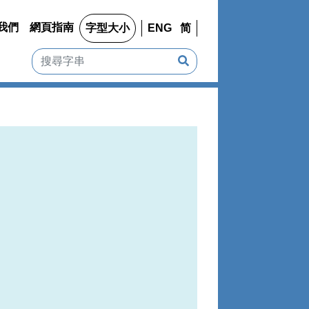
我們
網頁指南
字型大小
ENG
简